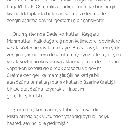
Lügati't-Türk, Osmanlıca-Türkçe Lugat ve bunlar gibi
kıymetli kitaplarda bulunan kelime ve terimlerle
zenginleştirme gayreti göstermiş bir şahsiyettir.
Onun şiirlerinde Dede Korkut’tan, Kaşgarlı
Mahmut’tan, halk dağarcığından kelimelere, deyimlere
ve atasözlerine rastlamaktayız. Bu çabasıyla hem şiirini
zenginleştirme hem de unutulmaya yüz tutmuş deyim
ve atasözlerini okuyucuya aktarma derdindedir. Bunu
yaparken kendisi de birçok atasözü ve deyim
üretmekten geri kalmamıştır. Şiirine kattığı bir
atasözünü temel taşı olarak kullanıp üzerine ürettiği
birkaç atasözünü koyarak şiir inşasını
gerçekleştirmiştir.
Şiirinin baş konuları aşk, tabiat ve insandır.
Mısralarında aşk yüzünden yaşadığı ayrılığı, acıyı,
hasreti, sevinci dile getirmiştir.